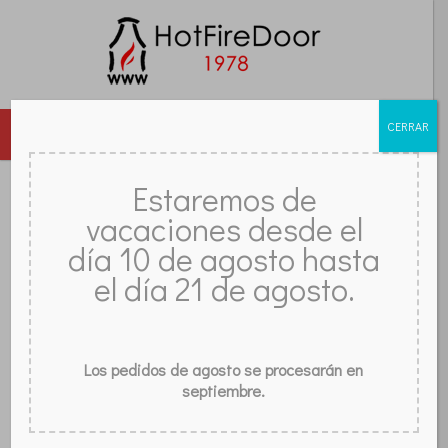
CERRAR
MENU
PUERTAS
CRISTALES
ACCESORIOS
REJAS
Estaremos de
vacaciones desde el
OPINIONES
FAQ
TIENDA
CONTACTAR
BLOG
ESTUFAS DE GAS O CATALÍTICAS,
día 10 de agosto hasta
¿CUÁL ES LA MEJOR?
el día 21 de agosto.
Los pedidos de agosto se procesarán en
septiembre.