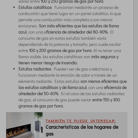
variar entre
100 y 250 gramos de gas por hora
.
Estufas catalíticas
: Funcionan mediante un proceso de
combustión que tiene lugar en un panel catalítico, lo que
permite una combustión más completa y con menos
emisiones.
Son más eficientes que las estufas de llama
azul
, con una e
ficiencia de alrededor del 80-90%
. El
consumo de gas en estas estufas también varía
dependiendo de la potencia y tamaño, pero suele oscilar
entre
100 y 200 gramos de gas por hora
. Al no tener una
llama visible, las estufas catalíticas son
más seguras y
tienen menor riesgo de incendio
.
Estufas radiantes
: Pueden ser de gas o eléctricas y
funcionan mediante la emisión de calor a través de un
elemento radiante. Estas estufas
son menos eficientes que
las estufas catalíticas y de llama azul
, con una
eficiencia de
alrededor del 50-60%
. En el caso de las estufas radiantes
de gas, el consumo de gas puede variar
entre 150 y 300
gramos de gas por hora
.
TAMBIÉN TE PUEDE INTERESAR:
Características de los hogares de
gas