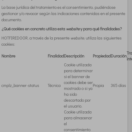
La base jurídica del tratamiento es el consentimiento, pudiéndose
gestionar y/o revocar según las indicaciones contenidas en el presente
documento.
¿Qué cookies en concreto utiliza esta
website
y para qué finalidades?
HOTFIREDOOR, a través de la presente
website
, utiliza las siguientes
cookies:
Tr
Nombre
Finalidad
Descripción
Propiedad
Duración
int
Cookie utilizada
para determinar
si el banner de
cookies debe ser
cmplz_banner-status
Técnica
Propia
365 días
mostrado o si ya
ha sido
descartado por
el usuario.
Cookie utilizada
para almacenar
el
consentimiento