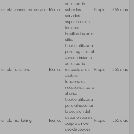
del usuario
cmplz_consented_services
Técnica
sobre los
Propia
365 días
servicios
específicos de
terceros
habilitados en el
sitio.
Cookie utilizada
para registrar el
consentimiento
del usuario
cmplz_functional
Técnica
respecto a las
Propia
365 días
cookies
funcionales
necesarias para
el sitio.
Cookie utilizada
para almacenar
la decisión del
usuario sobre si
cmplz_marketing
Técnica
Propia
365 días
acepta o no el
uso de cookies