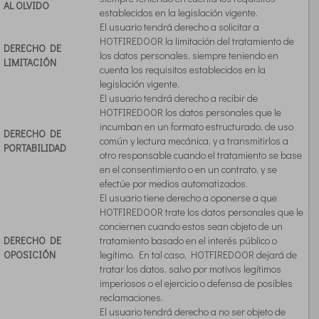
AL OLVIDO
establecidos en la legislación vigente.
El usuario tendrá derecho a solicitar a
HOTFIREDOOR la limitación del tratamiento de
DERECHO DE
los datos personales, siempre teniendo en
LIMITACIÓN
cuenta los requisitos establecidos en la
legislación vigente.
El usuario tendrá derecho a recibir de
HOTFIREDOOR los datos personales que le
incumban en un formato estructurado, de uso
DERECHO DE
común y lectura mecánica, y a transmitirlos a
PORTABILIDAD
otro responsable cuando el tratamiento se base
en el consentimiento o en un contrato, y se
efectúe por medios automatizados.
El usuario tiene derecho a oponerse a que
HOTFIREDOOR trate los datos personales que le
conciernen cuando estos sean objeto de un
DERECHO DE
tratamiento basado en el interés público o
OPOSICIÓN
legítimo. En tal caso, HOTFIREDOOR dejará de
tratar los datos, salvo por motivos legítimos
imperiosos o el ejercicio o defensa de posibles
reclamaciones.
El usuario tendrá derecho a no ser objeto de