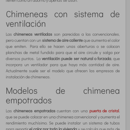
tienen como un adorno y apenas se usan.
Chimeneas con sistema de
ventilación
Las
chimeneas ventiladas
son parecidas a las convencionales,
pero cuentan con un
sistema de aire caliente
que aumenta el calor
que emiten. Para ello se hacen unas aberturas o se colocan
planchas de metal fundido para que el aire circule y salga por
diversos puntos. La
ventilación puede ser natural o forzada
, que
incorpora un ventilador para que haya más cantidad de aire.
Actualmente suele ser el modelo que ofrecen las empresas de
instalación de chimeneas.
Modelos de chimenea
empotrados
Las
chimeneas empotradas
cuentan con una
puerta de cristal
,
que se puede colocar en una chimenea convencional y aumenta el
rendimiento muchísimo. Se puede instalar un sistema de tubos
para repartir
el calor por toda la vivienda
y se calcula que más de