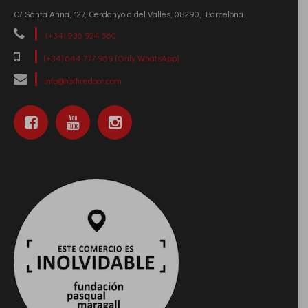
C/ Santa Anna, 127, Cerdanyola del Vallès, 08290, Barcelona.
(+34) 936 924 560
(+34) 644 777 969 (Only WhatsApp)
info@hotfiredoor.com