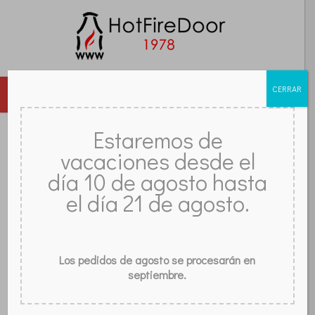
CERRAR
MENU
PUERTAS
CRISTALES
ACCESORIOS
REJAS
Estaremos de
vacaciones desde el
OPINIONES
FAQ
TIENDA
CONTACTAR
BLOG
CONSEJOS PARA ELEGIR UNA
día 10 de agosto hasta
CHIMENEA
el día 21 de agosto.
Los pedidos de agosto se procesarán en
septiembre.