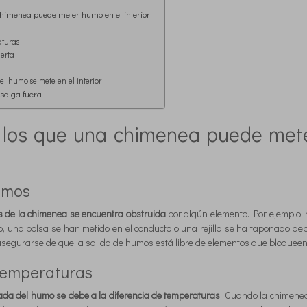
chimenea puede meter humo en el interior
aturas
uerta
el humo se mete en el interior
salga fuera
r los que una chimenea puede met
umos
 de la chimenea se encuentra obstruida
por algún elemento. Por ejemplo, 
, una bolsa se han metido en el conducto o una rejilla se ha taponado deb
asegurarse de que la salida de humos está libre de elementos que bloqueen
temperaturas
rada del humo se debe a la diferencia de temperaturas
. Cuando la chimenea 