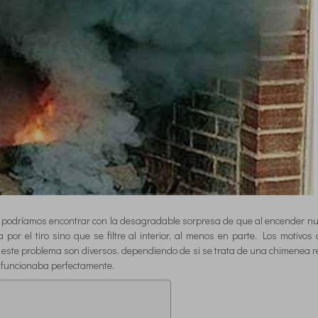
 podríamos encontrar con la desagradable sorpresa de que al encender n
por el tiro sino que se filtre al interior, al menos en parte. Los motivos
 este problema son diversos, dependiendo de si se trata de una chimenea r
 funcionaba perfectamente.