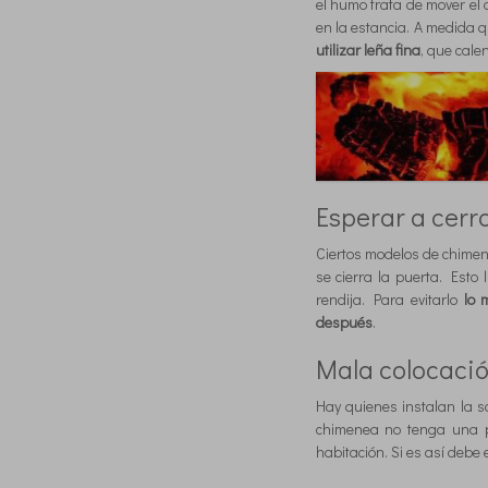
el humo trata de mover el 
en la estancia. A medida q
utilizar leña fina
, que cal
Esperar a cerra
Ciertos modelos de chimen
se cierra la puerta. Esto
rendija. Para evitarlo
lo 
después
.
Mala colocaci
Hay quienes instalan la 
chimenea no tenga una pu
habitación. Si es así debe