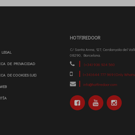
HOTFIREDOOR
C/ Santa Anna, 127, Cerdanyola del Vall
 LEGAL
08290, Barcelona.
ICA DE PRIVACIDAD
(+34) 936 924 560
(+34) 644 777 969 (Only Whats
ICA DE COOKIES (UE)
info@hotfiredoor.com
WEB
TÍA