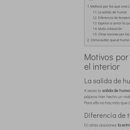
Motivos por los que una 
La salida de humos
Diferencia de temper
Esperar a cerrar la p
Mala colocación
Otras razones por las 
Cómo evitar que el humo 
Motivos po
el interior
La salida de h
A veces la
salida de humos
pájaros han hecho un nido
Para ello no hay más que 
Diferencia de 
En otras ocasiones
la ent