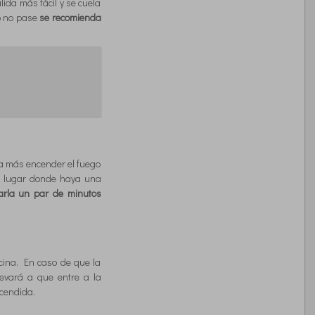
ida más fácil y se cuela
to no pase
se recomienda
a más encender el fuego
ier lugar donde haya una
arla un par de minutos
cina. En caso de que la
levará a que entre a la
ncendida.