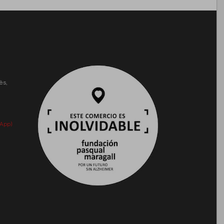
ès,
App)