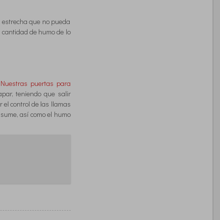
o estrecha que no pueda
 cantidad de humo de lo
.
Nuestras puertas para
par, teniendo que salir
el control de las llamas
onsume, así como el humo