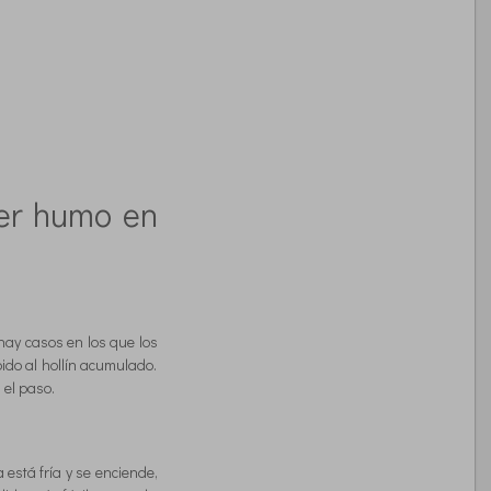
er humo en
hay casos en los que los
ido al hollín acumulado.
 el paso.
está fría y se enciende,