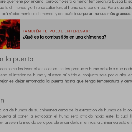
aire que tiene por encima, pero como está a menor temperatura busca la sal
ue la chimenea y el tiro se calientan, el humo sale por arriba. Para que es
entará rápidamente la chimenea, y después
incorporar troncos más gruesos
.
TAMBIÉN TE PUEDE INTERESAR:
¿Qué es la combustión en una chimenea?
r la puerta
eas como los insertables o los cassettes producen humo debido a que nad
 llena el interior de humo y al estar aún frío el conjunto sale por cualqu
mejor es dejar entornada la puerta hasta que tenga temperatura y cerr
ón
salida de humos de su chimenea cerca de la extracción de humos de la co
erta al poner la extracción el humo será atraído hacia este, lo cual l
 evitarse en la medida de lo posible encenderlo mientras la chimenea está e